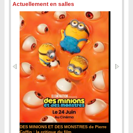
Actuellement en salles
L'ODYSSÉE de Christopher Nolan : la
MONSTRES de Pierre
critique du film
ilm