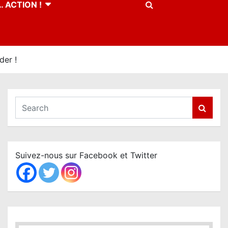
 ACTION !
der !
S
e
a
r
c
Suivez-nous sur Facebook et Twitter
h