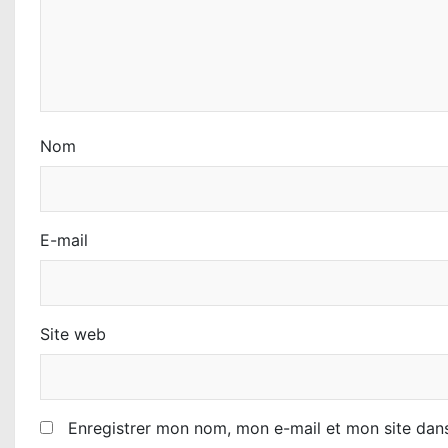
a
r
t
i
Nom
c
l
E-mail
e
Site web
Enregistrer mon nom, mon e-mail et mon site dan