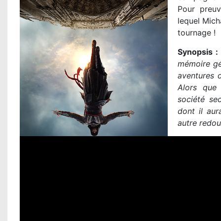
Pour preuv
lequel Mich
tournage !
Synopsis :
mémoire gén
aventures d
Alors que 
société sec
dont il aur
autre redou