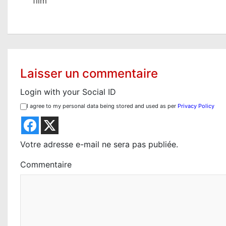
film
v
i
g
a
Laisser un commentaire
t
Login with your Social ID
i
I agree to my personal data being stored and used as per
Privacy Policy
o
n
Votre adresse e-mail ne sera pas publiée.
d
Commentaire
e
l
’