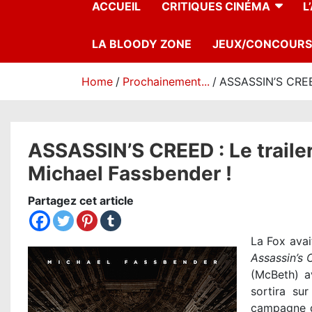
ACCUEIL
CRITIQUES CINÉMA
L
LA BLOODY ZONE
JEUX/CONCOURS
Home
Prochainement...
ASSASSIN’S CREED 
ASSASSIN’S CREED : Le trailer
Michael Fassbender !
Partagez cet article
La Fox avai
Assassin’s 
(McBeth) a
sortira su
campagne d