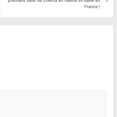
première salle de cinéma en réalité virtuelle en
France !