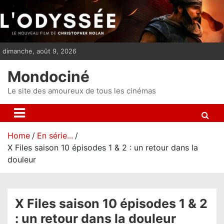
S
k
i
p
dimanche, août 9, 2026
t
o
Mondociné
c
o
Le site des amoureux de tous les cinémas
n
t
e
Home
En série...
n
X Files saison 10 épisodes 1 & 2 : un retour dans la
t
douleur
X Files saison 10 épisodes 1 & 2
: un retour dans la douleur