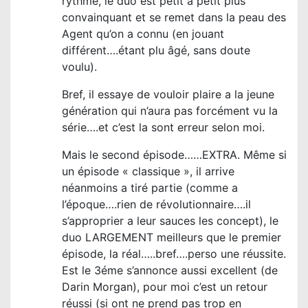
rythme, le duo est petit a petit plus
i
convainquant et se remet dans la peau des
c
Agent qu’on a connu (en jouant
l
différent….étant plu âgé, sans doute
voulu).
e
Bref, il essaye de vouloir plaire a la jeune
génération qui n’aura pas forcément vu la
série….et c’est la sont erreur selon moi.
Mais le second épisode……EXTRA. Même si
un épisode « classique », il arrive
néanmoins a tiré partie (comme a
l’époque….rien de révolutionnaire….il
s’approprier a leur sauces les concept), le
duo LARGEMENT meilleurs que le premier
épisode, la réal…..bref….perso une réussite.
Est le 3éme s’annonce aussi excellent (de
Darin Morgan), pour moi c’est un retour
réussi (si ont ne prend pas trop en