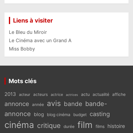
Liens à visiter
Le Bleu du Miroir
Le Cinéma avec un Grand A
Miss Bobby
Mots clés
2013
actu
acteurs
actualité
affiche
acteur
actrice
actrices
avis
bande-
annonce
bande
année
annonce
casting
blog
blog cinéma
budget
cinéma
film
critique
histoire
films
durée