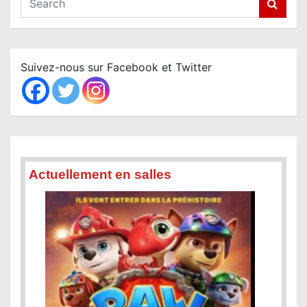
e
a
r
c
Suivez-nous sur Facebook et Twitter
h
Actuellement en salles