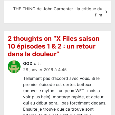
v
THE THING de John Carpenter : la critique du
i
film
g
a
t
2 thoughts on “
X Files saison
i
10 épisodes 1 & 2 : un retour
o
dans la douleur
”
n
d
GOD
dit :
28 janvier 2016 à 4:45
e
Tellement pas d’accord avec vous. Si le
l
premier épisode est certes boiteux
’
(nouvelle mytho….un peux WFT…mais a
a
voir plus hein), montage rapide, et acteur
r
qui au début sont….pas forcément dedans.
Ensuite je trouve que ca trouve sont
t