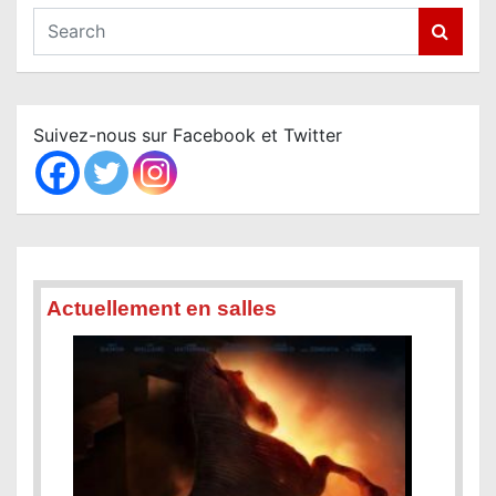
S
e
a
r
c
Suivez-nous sur Facebook et Twitter
h
Actuellement en salles