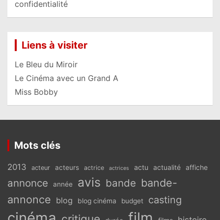
confidentialité
Liens à visiter
Le Bleu du Miroir
Le Cinéma avec un Grand A
Miss Bobby
Mots clés
2013
actu
acteurs
actualité
affiche
acteur
actrice
actrices
avis
bande-
annonce
bande
année
annonce
casting
blog
blog cinéma
budget
cinéma
film
critique
histoire