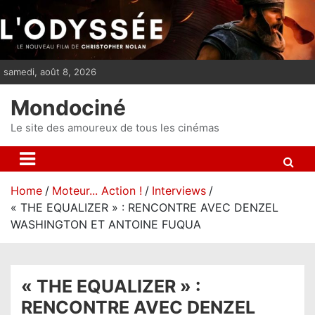
S
k
i
p
samedi, août 8, 2026
t
o
Mondociné
c
o
Le site des amoureux de tous les cinémas
n
t
e
Home
Moteur... Action !
Interviews
n
« THE EQUALIZER » : RENCONTRE AVEC DENZEL
t
WASHINGTON ET ANTOINE FUQUA
« THE EQUALIZER » :
RENCONTRE AVEC DENZEL