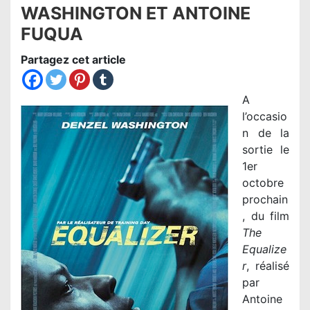
WASHINGTON ET ANTOINE
FUQUA
Partagez cet article
A
l’occasio
n de la
sortie le
1er
octobre
prochain
, du film
The
Equalize
r
, réalisé
par
Antoine