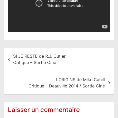
N
SI JE RESTE de R.J. Cutler
a
Critique – Sortie Ciné
v
i
I ORIGINS de Mike Cahill
g
Critique – Deauville 2014 / Sortie Ciné
a
t
i
Laisser un commentaire
o