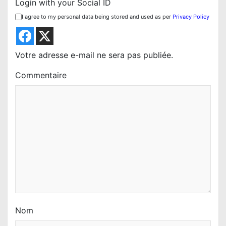
Login with your Social ID
n
I agree to my personal data being stored and used as per
Privacy Policy
d
e
l
Votre adresse e-mail ne sera pas publiée.
’
Commentaire
a
r
t
i
c
l
e
Nom