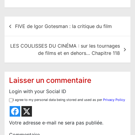
N
FIVE de Igor Gotesman : la critique du film
a
v
LES COULISSES DU CINÉMA : sur les tournages
i
de films et en dehors… Chapitre 118
g
a
t
Laisser un commentaire
i
Login with your Social ID
o
I agree to my personal data being stored and used as per
Privacy Policy
n
d
e
Votre adresse e-mail ne sera pas publiée.
l
Commentaire