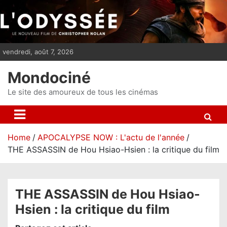
S
k
i
p
vendredi, août 7, 2026
t
o
Mondociné
c
o
Le site des amoureux de tous les cinémas
n
t
e
Home
APOCALYPSE NOW : L'actu de l'année
n
THE ASSASSIN de Hou Hsiao-Hsien : la critique du film
t
THE ASSASSIN de Hou Hsiao-
Hsien : la critique du film