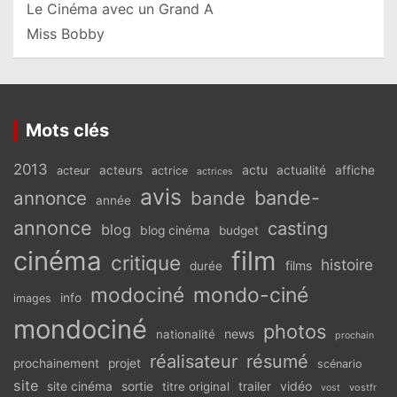
Le Cinéma avec un Grand A
Miss Bobby
Mots clés
2013
actu
acteurs
actualité
affiche
acteur
actrice
actrices
avis
bande-
annonce
bande
année
annonce
casting
blog
blog cinéma
budget
cinéma
film
critique
histoire
films
durée
modociné
mondo-ciné
info
images
mondociné
photos
news
nationalité
prochain
réalisateur
résumé
prochainement
projet
scénario
site
vidéo
site cinéma
sortie
titre original
trailer
vostfr
vost