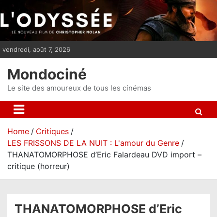
S
k
i
p
vendredi, août 7, 2026
t
o
Mondociné
c
o
Le site des amoureux de tous les cinémas
n
t
e
Home
Critiques
n
LES FRISSONS DE LA NUIT : L'amour du Genre
t
THANATOMORPHOSE d’Eric Falardeau DVD import –
critique (horreur)
THANATOMORPHOSE d’Eric