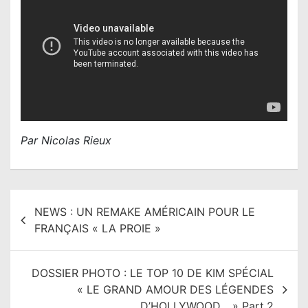
Par Nicolas Rieux
N
NEWS : UN REMAKE AMÉRICAIN POUR LE
a
FRANÇAIS « LA PROIE »
v
i
DOSSIER PHOTO : LE TOP 10 DE KIM SPÉCIAL
g
« LE GRAND AMOUR DES LÉGENDES
a
D’HOLLYWOOD… » Part.2