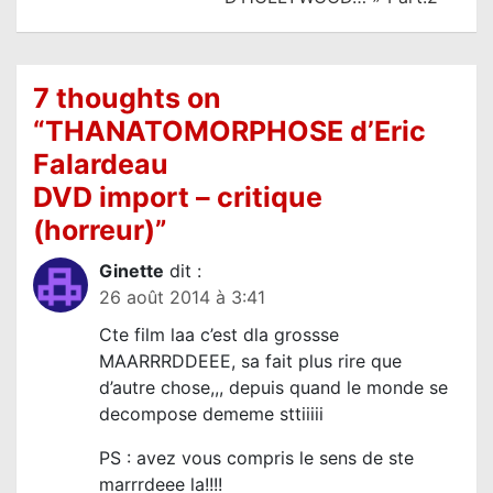
t
i
o
7 thoughts on
n
“
THANATOMORPHOSE d’Eric
d
Falardeau
e
DVD import – critique
l
(horreur)
”
’
Ginette
dit :
a
26 août 2014 à 3:41
r
Cte film laa c’est dla grossse
t
MAARRRDDEEE, sa fait plus rire que
i
d’autre chose,,, depuis quand le monde se
decompose dememe sttiiiii
c
l
PS : avez vous compris le sens de ste
e
marrrdeee la!!!!