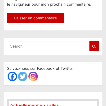
le navigateur pour mon prochain commentaire.
S
e
a
r
c
Suivez-nous sur Facebook et Twitter
h
Actuellement en salles