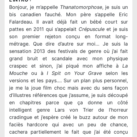
Bonjour, je m’appelle
Thanatomorphose
, je suis un
bis canadien fauché. Mon père s’appelle Eric
Falardeau. Il avait déjà fait un bébé court sur
pattes en 2011 qui s’appelait
Crépuscule
et je suis
son premier rejeton conçu en format long-
métrage. Que dire d’autre sur moi… Je suis la
sensation 2013 des festivals de genre où j’ai fait
grand bruit et scandale avec mon physique
craspec et sinon, j’ai piqué mon affiche à
La
Mouche
ou à
I Spit on Your Grave
selon les
versions et les pays…. Sur un plan plus personnel,
je me la joue film choc mais avec du sens façon
d’illustres références que j’assume, je suis découpé
en chapitres parce que ça donne un côté
intelligent genre Lars von Trier de l’horreur
cradingue et j’espère créé le buzz autour de mon
faciès hardcore qui avec un peu de chance,
cachera partiellement le fait que j’ai été conçu