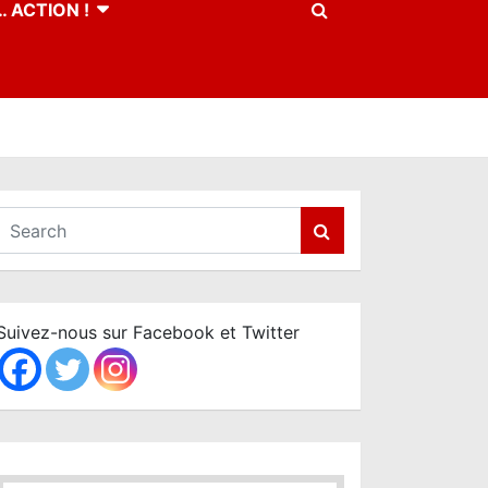
 ACTION !
S
e
a
r
c
Suivez-nous sur Facebook et Twitter
h