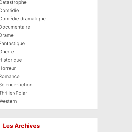
Catastrophe
Comédie
Comédie dramatique
Documentaire
Drame
Fantastique
Guerre
Historique
Horreur
Romance
Science-fiction
Thriller/Polar
Western
Les Archives