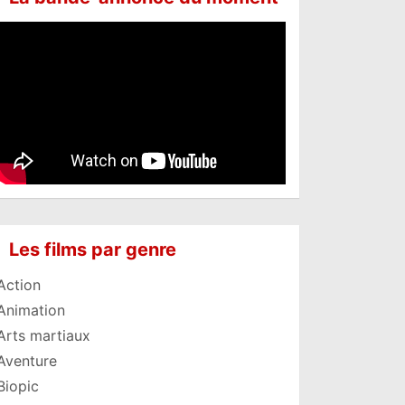
Les films par genre
Action
Animation
Arts martiaux
Aventure
Biopic