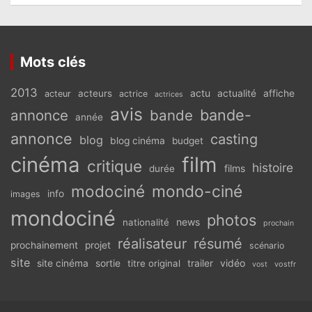
Mots clés
2013
actu
acteurs
actualité
affiche
acteur
actrice
actrices
avis
bande-
annonce
bande
année
annonce
casting
blog
blog cinéma
budget
cinéma
film
critique
histoire
films
durée
modociné
mondo-ciné
info
images
mondociné
photos
news
nationalité
prochain
réalisateur
résumé
prochainement
projet
scénario
site
vidéo
site cinéma
sortie
titre original
trailer
vostfr
vost