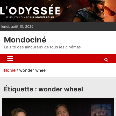
S
k
i
p
lundi, août 10, 2026
t
o
Mondociné
c
o
Le site des amoureux de tous les cinémas
n
t
e
Home
wonder wheel
n
t
Étiquette :
wonder wheel