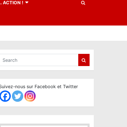
 ACTION !
S
e
a
r
c
Suivez-nous sur Facebook et Twitter
h