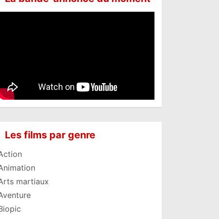
Les films par genre
Action
Animation
Arts martiaux
Aventure
Biopic