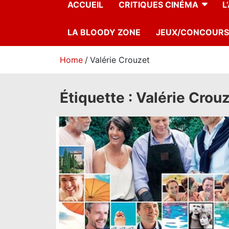
ACCUEIL
CRITIQUES CINÉMA
L
LA BLOODY ZONE
JEUX/CONCOURS
Home
Valérie Crouzet
Étiquette :
Valérie Crou