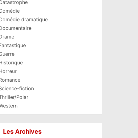
Catastrophe
Comédie
Comédie dramatique
Documentaire
Drame
Fantastique
Guerre
Historique
Horreur
Romance
Science-fiction
Thriller/Polar
Western
Les Archives