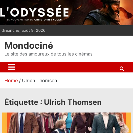
S
k
i
p
dimanche, août 9, 2026
t
o
Mondociné
c
o
Le site des amoureux de tous les cinémas
n
t
e
Home
Ulrich Thomsen
n
t
Étiquette :
Ulrich Thomsen