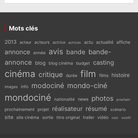
Mots clés
2013
actu
acteurs
actualité
affiche
acteur
actrice
actrices
avis
bande-
annonce
bande
année
annonce
casting
blog
blog cinéma
budget
cinéma
film
critique
histoire
films
durée
modociné
mondo-ciné
info
images
mondociné
photos
news
nationalité
prochain
réalisateur
résumé
prochainement
projet
scénario
site
vidéo
site cinéma
sortie
titre original
trailer
vostfr
vost