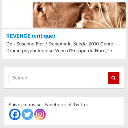
REVENGE (critique)
De : Susanne Bier / Danemark, Suède-2010 Genre :
Drame psychologique Venu d'Europe du Nord, le…
S
e
a
r
c
Suivez-nous sur Facebook et Twitter
h