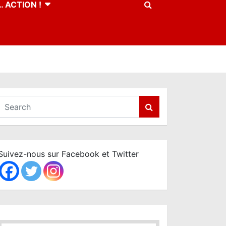
 ACTION !
S
e
a
r
c
Suivez-nous sur Facebook et Twitter
h