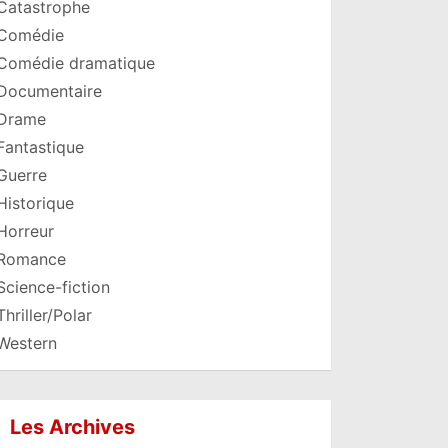
Catastrophe
Comédie
Comédie dramatique
Documentaire
Drame
Fantastique
Guerre
Historique
Horreur
Romance
Science-fiction
Thriller/Polar
Western
Les Archives