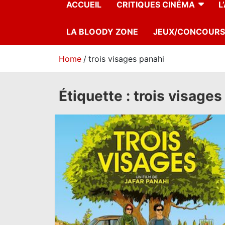
ACCUEIL
CRITIQUES CINÉMA
L
LA BLOODY ZONE
JEUX/CONCOURS
Home
trois visages panahi
Étiquette :
trois visages