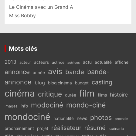
Le Cinéma avec un Grand A
Miss Bobby
Mots clés
2013
actu
acteurs
actualité
affiche
acteur
actrice
actrices
avis
bande-
annonce
bande
année
annonce
casting
blog
blog cinéma
budget
cinéma
film
critique
histoire
films
durée
modociné
mondo-ciné
info
images
mondociné
photos
news
nationalité
prochain
réalisateur
résumé
prochainement
projet
scénario
site