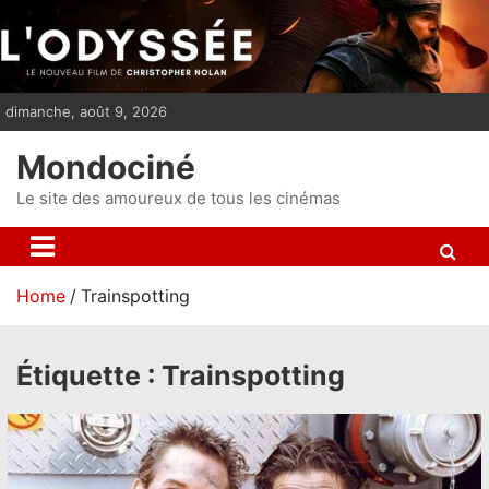
S
k
i
p
dimanche, août 9, 2026
t
o
Mondociné
c
o
Le site des amoureux de tous les cinémas
n
t
e
Home
Trainspotting
n
t
Étiquette :
Trainspotting