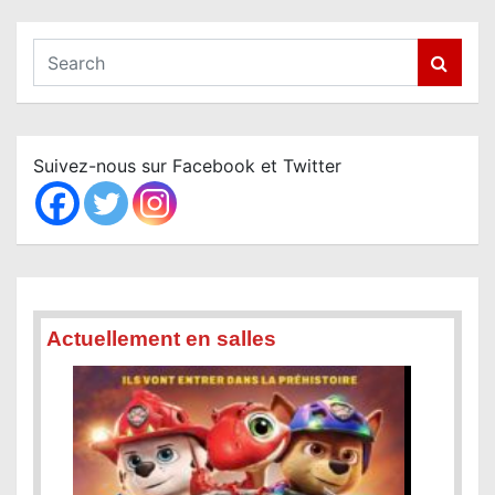
S
e
a
r
c
Suivez-nous sur Facebook et Twitter
h
Actuellement en salles