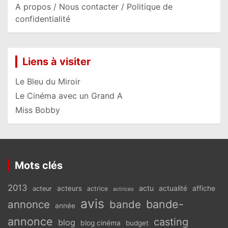
A propos / Nous contacter / Politique de
confidentialité
Liens à visiter
Le Bleu du Miroir
Le Cinéma avec un Grand A
Miss Bobby
Mots clés
2013
actu
acteurs
actualité
affiche
acteur
actrice
actrices
avis
bande-
annonce
bande
année
annonce
casting
blog
blog cinéma
budget