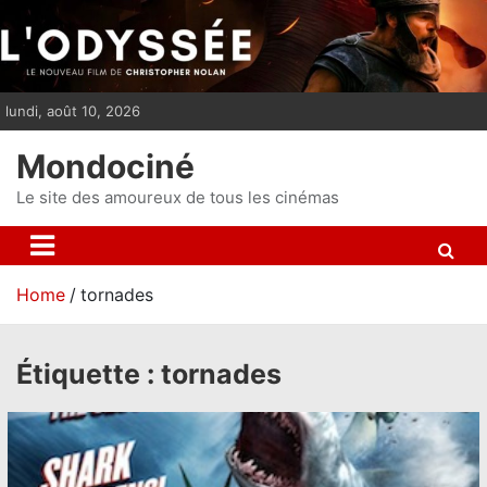
S
k
i
p
lundi, août 10, 2026
t
o
Mondociné
c
o
Le site des amoureux de tous les cinémas
n
t
e
Home
tornades
n
t
Étiquette :
tornades