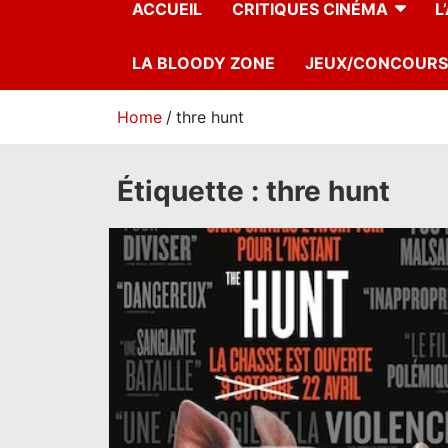
ACCUEIL
CRITIQUES CINÉMA
L
LA BLOODY ZONE
JEUX/CONCOURS
Home
thre hunt
Étiquette :
thre hunt