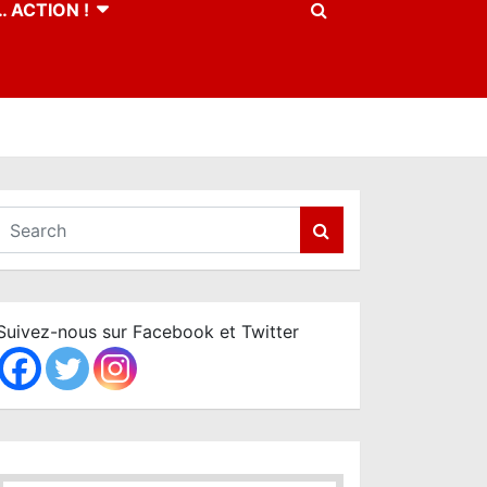
 ACTION !
S
e
a
r
c
Suivez-nous sur Facebook et Twitter
h