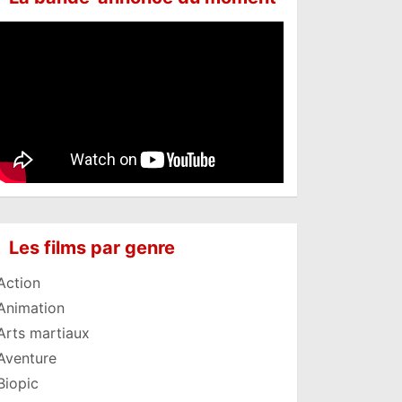
Les films par genre
Action
Animation
Arts martiaux
Aventure
Biopic