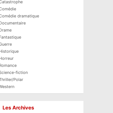
Catastrophe
Comédie
Comédie dramatique
Documentaire
Drame
Fantastique
Guerre
Historique
Horreur
Romance
Science-fiction
Thriller/Polar
Western
Les Archives