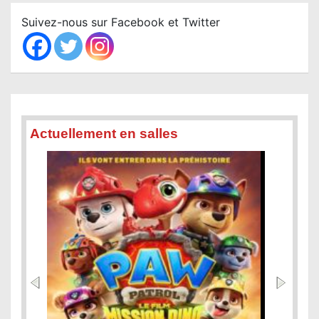
c
Suivez-nous sur Facebook et Twitter
h
Actuellement en salles