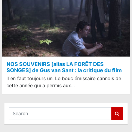
NOS SOUVENIRS [alias LA FORÊT DES
SONGES] de Gus van Sant : la critique du film
Il en faut toujours un. Le bouc émissaire cannois de
cette année qui a permis aux…
S
e
a
r