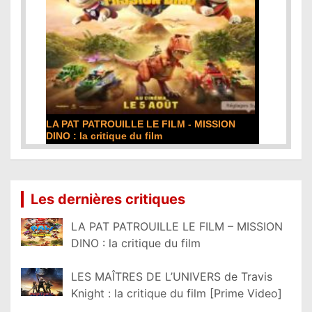
 LE FILM - MISSION
DE LA COMÉDIE-FRANÇAISE : la cr
 film
film
Lire la suite...
Les dernières critiques
LA PAT PATROUILLE LE FILM – MISSION
DINO : la critique du film
LES MAÎTRES DE L’UNIVERS de Travis
Knight : la critique du film [Prime Video]