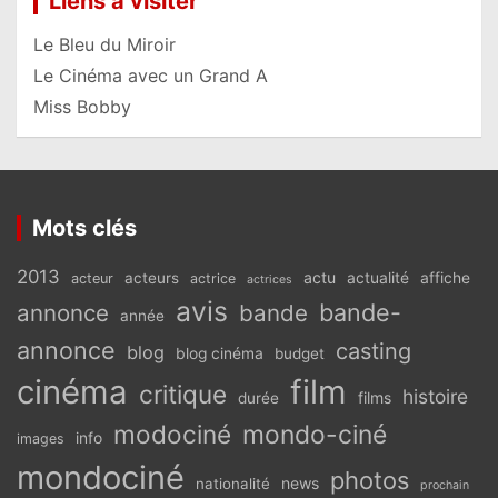
Liens à visiter
Le Bleu du Miroir
Le Cinéma avec un Grand A
Miss Bobby
Mots clés
2013
actu
acteurs
actualité
affiche
acteur
actrice
actrices
avis
bande-
annonce
bande
année
annonce
casting
blog
blog cinéma
budget
cinéma
film
critique
histoire
films
durée
modociné
mondo-ciné
info
images
mondociné
photos
news
nationalité
prochain