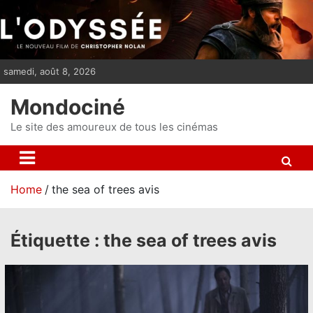
S
k
i
p
samedi, août 8, 2026
t
o
Mondociné
c
o
Le site des amoureux de tous les cinémas
n
t
e
Home
the sea of trees avis
n
t
Étiquette :
the sea of trees avis