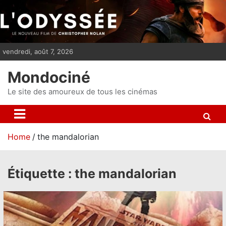
S
k
i
p
vendredi, août 7, 2026
t
o
Mondociné
c
o
Le site des amoureux de tous les cinémas
n
t
e
Home
the mandalorian
n
t
Étiquette :
the mandalorian