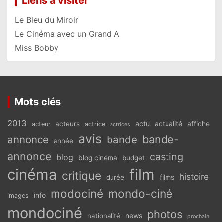
Liens à visiter
Le Bleu du Miroir
Le Cinéma avec un Grand A
Miss Bobby
Mots clés
2013
actu
acteurs
actualité
affiche
acteur
actrice
actrices
avis
bande-
annonce
bande
année
annonce
casting
blog
blog cinéma
budget
cinéma
film
critique
histoire
films
durée
modociné
mondo-ciné
info
images
mondociné
photos
news
nationalité
prochain