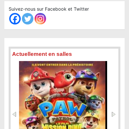
c
Suivez-nous sur Facebook et Twitter
h
Actuellement en salles