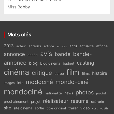
Miss Bobby
Mots clés
2013
actu
acteurs
actualité
affiche
acteur
actrice
actrices
avis
bande-
annonce
bande
année
annonce
casting
blog
blog cinéma
budget
cinéma
film
critique
histoire
films
durée
modociné
mondo-ciné
info
images
mondociné
photos
news
nationalité
prochain
réalisateur
résumé
prochainement
projet
scénario
site
vidéo
site cinéma
sortie
titre original
trailer
vostfr
vost