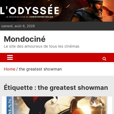
S
k
i
p
samedi, août 8, 2026
t
o
Mondociné
c
o
Le site des amoureux de tous les cinémas
n
t
e
Home
the greatest showman
n
t
Étiquette :
the greatest showman