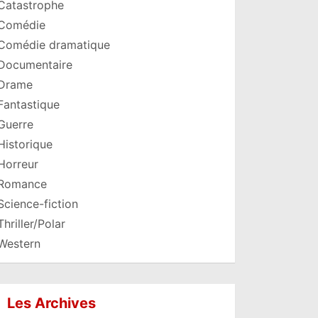
Catastrophe
Comédie
Comédie dramatique
Documentaire
Drame
Fantastique
Guerre
Historique
Horreur
Romance
Science-fiction
Thriller/Polar
Western
Les Archives