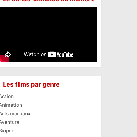
Les films par genre
Action
Animation
Arts martiaux
Aventure
Biopic