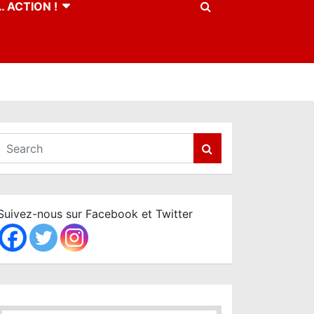
 ACTION !
S
e
a
r
c
Suivez-nous sur Facebook et Twitter
h