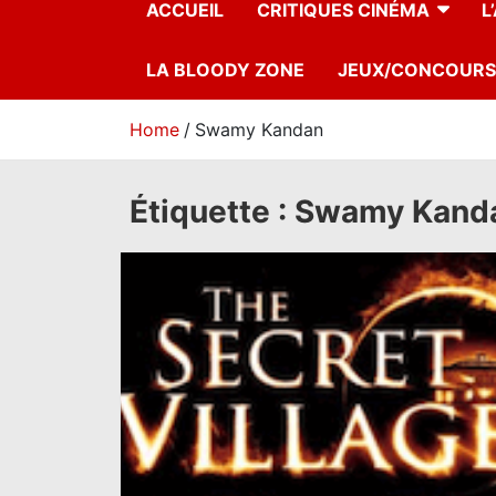
ACCUEIL
CRITIQUES CINÉMA
L
LA BLOODY ZONE
JEUX/CONCOURS
Home
Swamy Kandan
Étiquette :
Swamy Kand