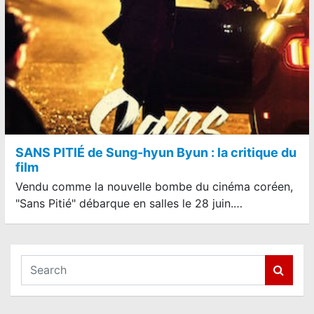
SANS PITIÉ de Sung-hyun Byun : la critique du
film
Vendu comme la nouvelle bombe du cinéma coréen,
"Sans Pitié" débarque en salles le 28 juin.…
S
e
a
r