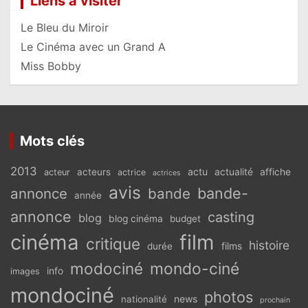
Liens à visiter
Le Bleu du Miroir
Le Cinéma avec un Grand A
Miss Bobby
Mots clés
2013
actu
acteurs
actualité
affiche
acteur
actrice
actrices
avis
bande-
annonce
bande
année
annonce
casting
blog
blog cinéma
budget
cinéma
film
critique
histoire
films
durée
modociné
mondo-ciné
info
images
mondociné
photos
news
nationalité
prochain