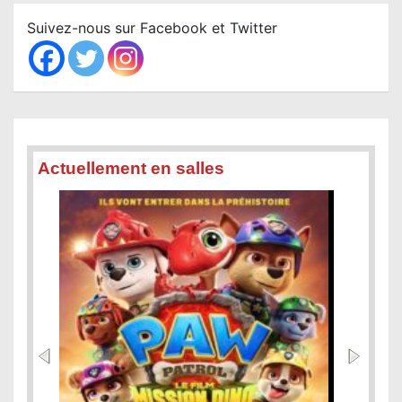
c
Suivez-nous sur Facebook et Twitter
h
Actuellement en salles