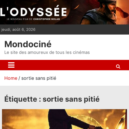
S
k
i
p
jeudi, août 6, 2026
t
o
Mondociné
c
o
Le site des amoureux de tous les cinémas
n
t
e
Home
sortie sans pitié
n
t
Étiquette :
sortie sans pitié