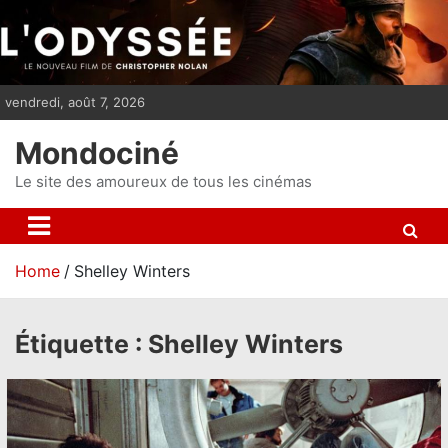
S
k
i
p
vendredi, août 7, 2026
t
o
Mondociné
c
o
Le site des amoureux de tous les cinémas
n
t
e
Home
Shelley Winters
n
t
Étiquette :
Shelley Winters