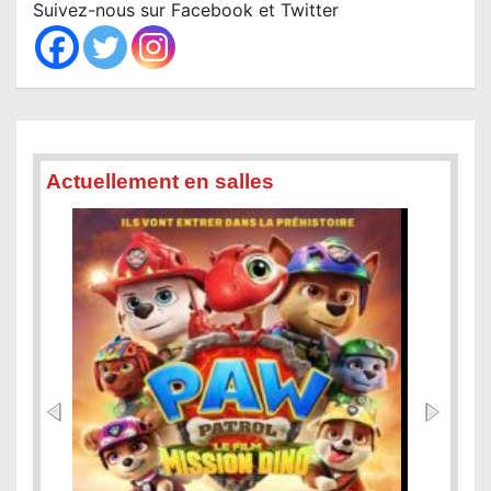
c
Suivez-nous sur Facebook et Twitter
h
Actuellement en salles