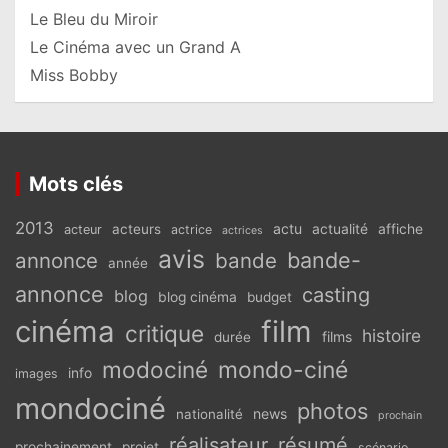
Le Bleu du Miroir
Le Cinéma avec un Grand A
Miss Bobby
Mots clés
2013
actu
acteurs
actualité
affiche
acteur
actrice
actrices
avis
bande-
annonce
bande
année
annonce
casting
blog
blog cinéma
budget
cinéma
film
critique
histoire
films
durée
modociné
mondo-ciné
info
images
mondociné
photos
news
nationalité
prochain
réalisateur
résumé
prochainement
projet
scénario