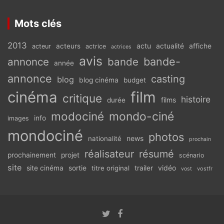
Mots clés
2013
actu
acteurs
actualité
affiche
acteur
actrice
actrices
avis
bande-
annonce
bande
année
annonce
casting
blog
blog cinéma
budget
cinéma
film
critique
histoire
films
durée
modociné
mondo-ciné
info
images
mondociné
photos
news
nationalité
prochain
réalisateur
résumé
prochainement
projet
scénario
site
vidéo
site cinéma
sortie
titre original
trailer
vostfr
vost