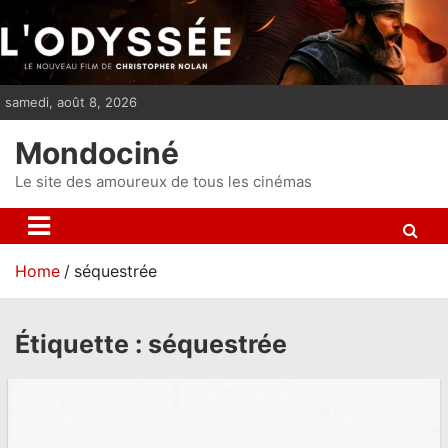
S
k
i
p
samedi, août 8, 2026
t
o
Mondociné
c
o
Le site des amoureux de tous les cinémas
n
t
e
Home
séquestrée
n
t
Étiquette :
séquestrée