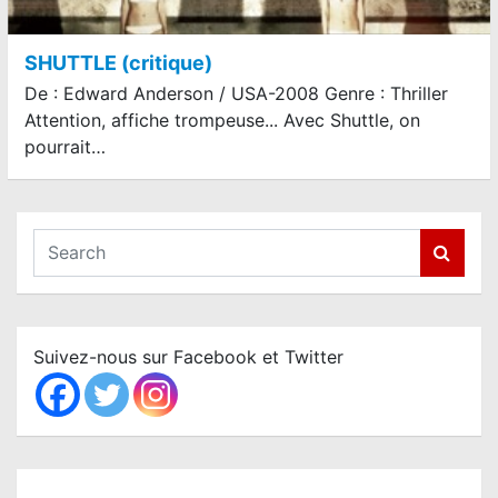
SHUTTLE (critique)
De : Edward Anderson / USA-2008 Genre : Thriller
Attention, affiche trompeuse... Avec Shuttle, on
pourrait…
S
e
a
r
c
Suivez-nous sur Facebook et Twitter
h