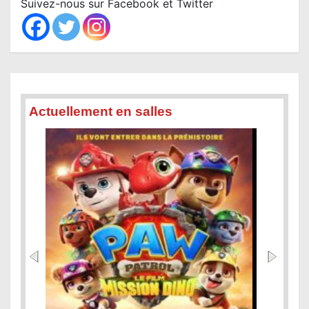
Suivez-nous sur Facebook et Twitter
h
Actuellement en salles