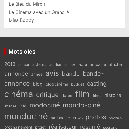
Le Bleu du Miroir
Le Cinéma avec un Grand A
Miss Bobby
Mots clés
2013
actu
acteurs
actualité
affiche
acteur
actrice
actrices
avis
bande-
annonce
bande
année
annonce
casting
blog
blog cinéma
budget
cinéma
film
critique
histoire
films
durée
modociné
mondo-ciné
info
images
mondociné
photos
news
nationalité
prochain
réalisateur
résumé
prochainement
projet
scénario