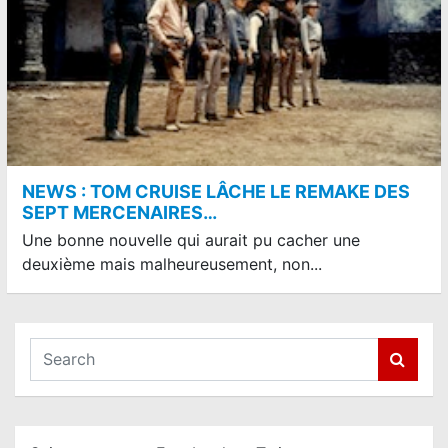
NEWS : TOM CRUISE LÂCHE LE REMAKE DES
SEPT MERCENAIRES…
Une bonne nouvelle qui aurait pu cacher une
deuxième mais malheureusement, non...
S
e
a
r
c