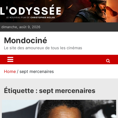
S
k
i
p
dimanche, août 9, 2026
t
o
Mondociné
c
o
Le site des amoureux de tous les cinémas
n
t
e
Home
sept mercenaires
n
t
Étiquette :
sept mercenaires