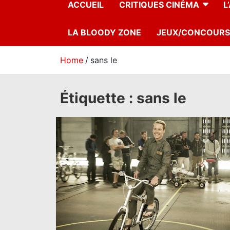
ACCUEIL
CRITIQUES CINÉMA
L
LA BLOODY ZONE
JEUX/CONCOURS
Home
sans le
Étiquette :
sans le