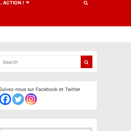
 ACTION !
S
e
a
r
c
Suivez-nous sur Facebook et Twitter
h