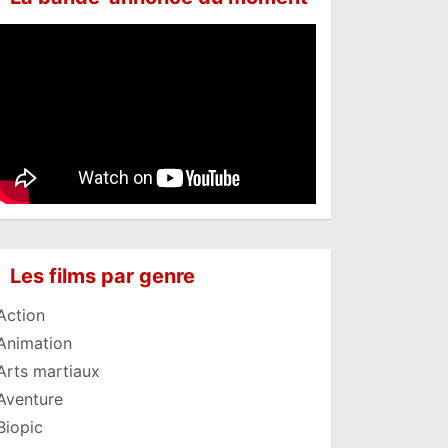
Les films par genre
Action
Animation
Arts martiaux
Aventure
Biopic