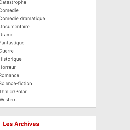
Catastrophe
Comédie
Comédie dramatique
Documentaire
Drame
Fantastique
Guerre
Historique
Horreur
Romance
Science-fiction
Thriller/Polar
Western
Les Archives