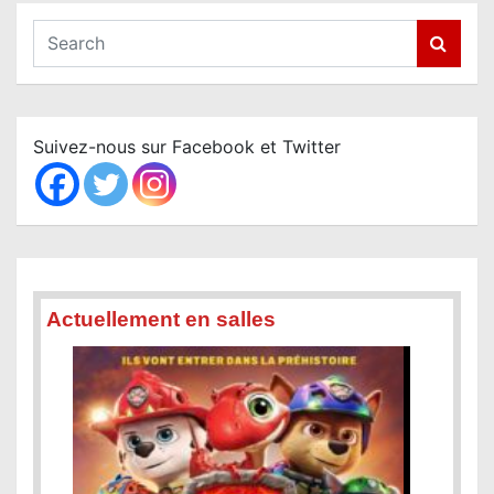
S
e
a
r
c
Suivez-nous sur Facebook et Twitter
h
Actuellement en salles