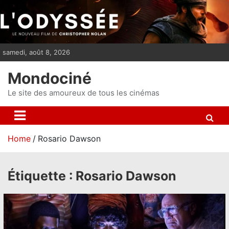
S
k
i
p
samedi, août 8, 2026
t
o
Mondociné
c
o
Le site des amoureux de tous les cinémas
n
t
e
Home
Rosario Dawson
n
t
Étiquette :
Rosario Dawson