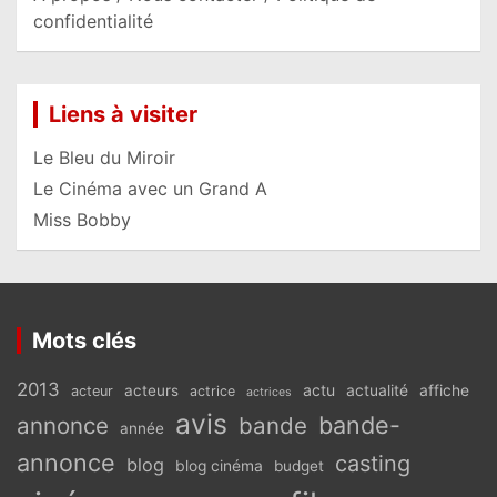
confidentialité
Liens à visiter
Le Bleu du Miroir
Le Cinéma avec un Grand A
Miss Bobby
Mots clés
2013
actu
acteurs
actualité
affiche
acteur
actrice
actrices
avis
bande-
annonce
bande
année
annonce
casting
blog
blog cinéma
budget