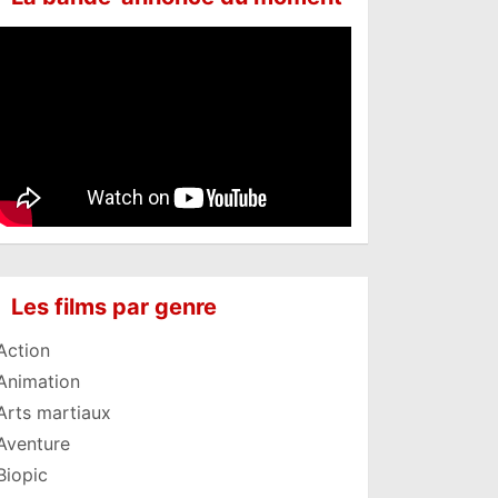
Les films par genre
Action
Animation
Arts martiaux
Aventure
Biopic