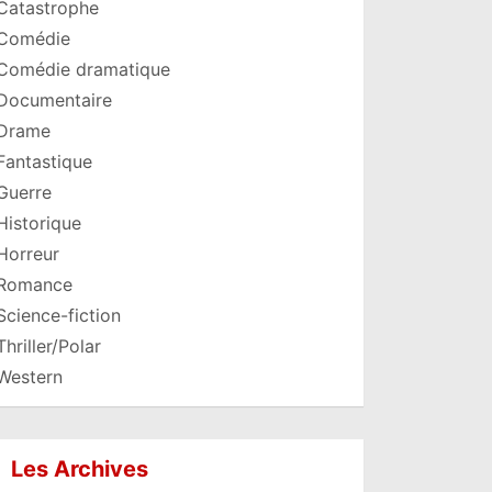
Catastrophe
Comédie
Comédie dramatique
Documentaire
Drame
Fantastique
Guerre
Historique
Horreur
Romance
Science-fiction
Thriller/Polar
Western
Les Archives