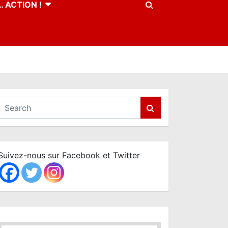
 ACTION !
S
e
a
r
c
Suivez-nous sur Facebook et Twitter
h