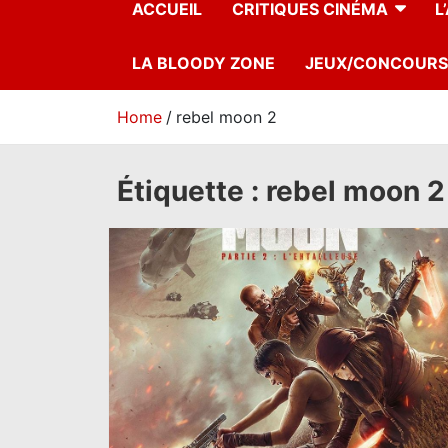
ACCUEIL
CRITIQUES CINÉMA
L
LA BLOODY ZONE
JEUX/CONCOURS
Home
rebel moon 2
Étiquette :
rebel moon 2