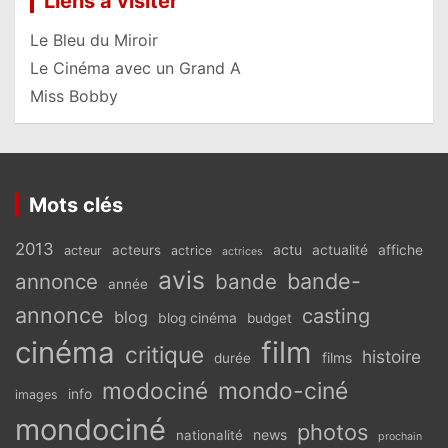
Liens à visiter
Le Bleu du Miroir
Le Cinéma avec un Grand A
Miss Bobby
Mots clés
2013
actu
acteurs
actualité
affiche
acteur
actrice
actrices
avis
bande-
annonce
bande
année
annonce
casting
blog
blog cinéma
budget
cinéma
film
critique
histoire
films
durée
modociné
mondo-ciné
info
images
mondociné
photos
news
nationalité
prochain