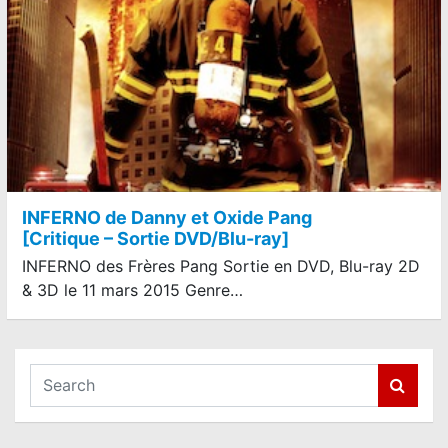
INFERNO de Danny et Oxide Pang
[Critique – Sortie DVD/Blu-ray]
INFERNO des Frères Pang Sortie en DVD, Blu-ray 2D
& 3D le 11 mars 2015 Genre…
S
e
a
r