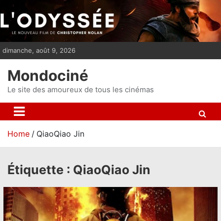
S
k
i
p
dimanche, août 9, 2026
t
o
Mondociné
c
o
Le site des amoureux de tous les cinémas
n
t
e
Home
QiaoQiao Jin
n
t
Étiquette :
QiaoQiao Jin