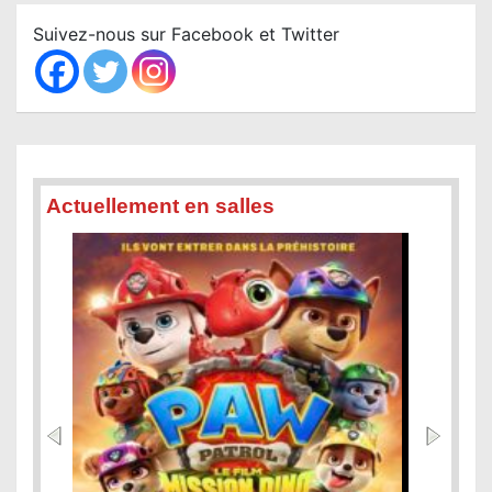
c
Suivez-nous sur Facebook et Twitter
h
Actuellement en salles