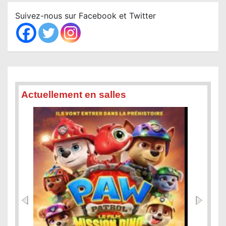
c
Suivez-nous sur Facebook et Twitter
h
Actuellement en salles