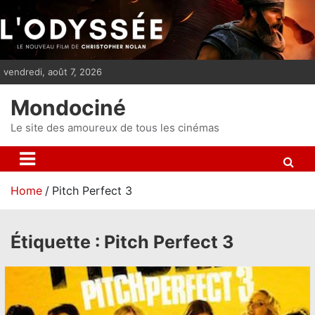
S
k
i
p
vendredi, août 7, 2026
t
o
Mondociné
c
o
Le site des amoureux de tous les cinémas
n
t
e
Home
Pitch Perfect 3
n
t
Étiquette :
Pitch Perfect 3