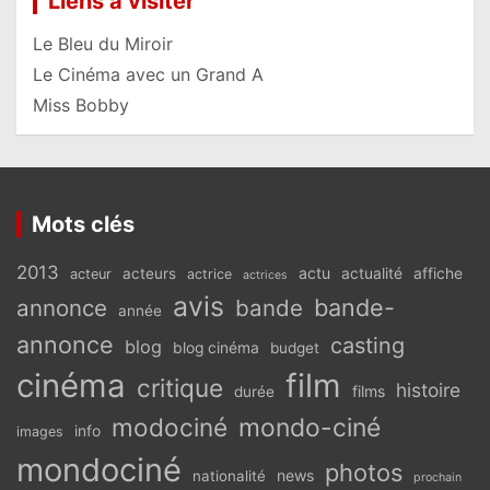
Liens à visiter
Le Bleu du Miroir
Le Cinéma avec un Grand A
Miss Bobby
Mots clés
2013
actu
acteurs
actualité
affiche
acteur
actrice
actrices
avis
bande-
annonce
bande
année
annonce
casting
blog
blog cinéma
budget
cinéma
film
critique
histoire
films
durée
modociné
mondo-ciné
info
images
mondociné
photos
news
nationalité
prochain