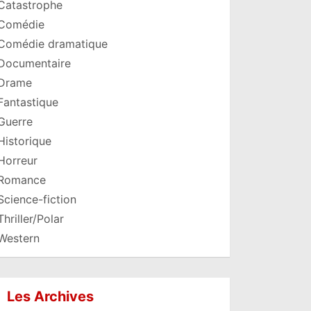
Catastrophe
Comédie
Comédie dramatique
Documentaire
Drame
Fantastique
Guerre
Historique
Horreur
Romance
Science-fiction
Thriller/Polar
Western
Les Archives