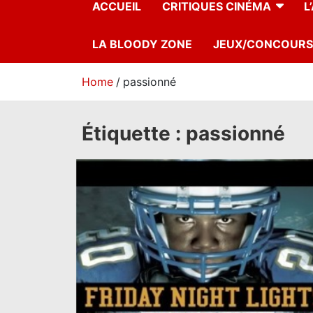
ACCUEIL
CRITIQUES CINÉMA
L
LA BLOODY ZONE
JEUX/CONCOURS
Home
passionné
Étiquette :
passionné