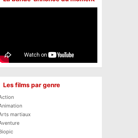
Les films par genre
Action
Animation
Arts martiaux
Aventure
Biopic