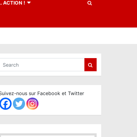
 ACTION !
S
e
a
r
c
Suivez-nous sur Facebook et Twitter
h