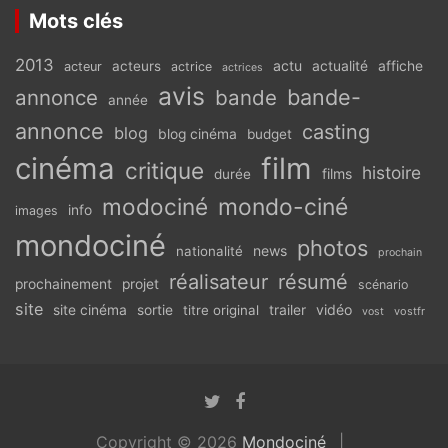
Mots clés
2013
actu
acteurs
actualité
affiche
acteur
actrice
actrices
avis
bande-
annonce
bande
année
annonce
casting
blog
blog cinéma
budget
cinéma
film
critique
histoire
films
durée
modociné
mondo-ciné
info
images
mondociné
photos
news
nationalité
prochain
réalisateur
résumé
prochainement
projet
scénario
site
vidéo
site cinéma
sortie
titre original
trailer
vostfr
vost
Copyright © 2026
Mondociné