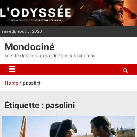
S
k
i
p
samedi, août 8, 2026
t
o
Mondociné
c
o
Le site des amoureux de tous les cinémas
n
t
e
Home
pasolini
n
t
Étiquette :
pasolini