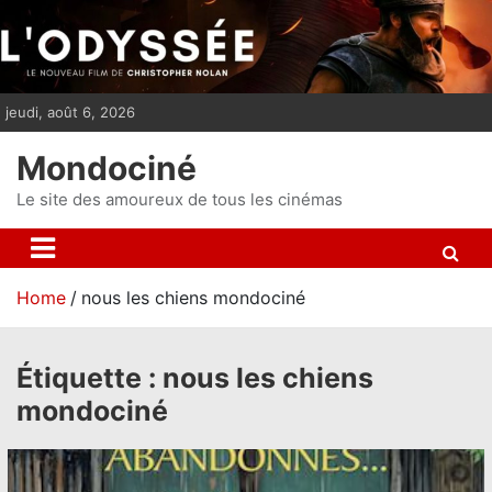
S
k
i
p
jeudi, août 6, 2026
t
o
Mondociné
c
o
Le site des amoureux de tous les cinémas
n
t
e
Home
nous les chiens mondociné
n
t
Étiquette :
nous les chiens
mondociné