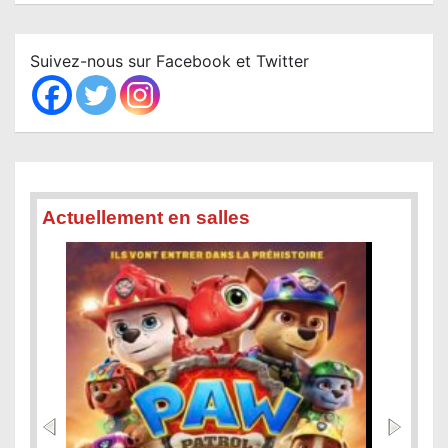
a
r
c
Suivez-nous sur Facebook et Twitter
h
Actuellement en salles