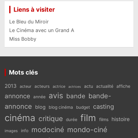
Liens à visiter
Le Bleu du Miroir
Le Cinéma avec un Grand A
Miss Bobby
Mots clés
2013
actu
acteurs
actualité
affiche
acteur
actrice
actrices
avis
bande-
annonce
bande
année
annonce
casting
blog
blog cinéma
budget
cinéma
film
critique
histoire
films
durée
modociné
mondo-ciné
info
images