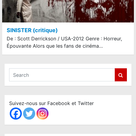
SINISTER (critique)
De : Scott Derrickson / USA-2012 Genre : Horreur,
Épouvante Alors que les fans de cinéma…
S
e
a
r
c
Suivez-nous sur Facebook et Twitter
h