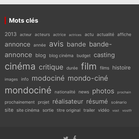
Mots clés
2013
actu
acteurs
actualité
affiche
acteur
actrice
actrices
avis
bande-
annonce
bande
année
annonce
casting
blog
blog cinéma
budget
cinéma
film
critique
histoire
films
durée
modociné
mondo-ciné
info
images
mondociné
photos
news
nationalité
prochain
réalisateur
résumé
prochainement
projet
scénario
site
vidéo
site cinéma
sortie
titre original
trailer
vostfr
vost