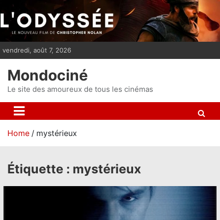
S
k
i
p
vendredi, août 7, 2026
t
o
Mondociné
c
o
Le site des amoureux de tous les cinémas
n
t
e
Home
mystérieux
n
t
Étiquette :
mystérieux