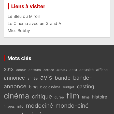
Liens à visiter
Le Bleu du Miroir
Le Cinéma avec un Grand A
Miss Bobby
Mots clés
2013
actu
acteurs
actualité
affiche
acteur
actrice
actrices
avis
bande-
annonce
bande
année
annonce
casting
blog
blog cinéma
budget
cinéma
film
critique
histoire
films
durée
modociné
mondo-ciné
info
images