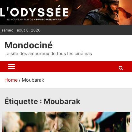
S
k
i
p
samedi, août 8, 2026
t
o
Mondociné
c
o
Le site des amoureux de tous les cinémas
n
t
e
Home
Moubarak
n
t
Étiquette :
Moubarak