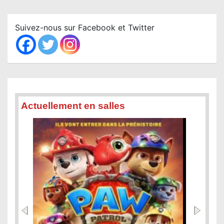
r
c
Suivez-nous sur Facebook et Twitter
h
Actuellement en salles