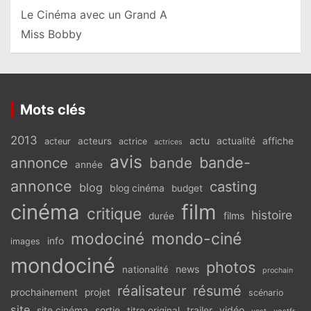
Le Cinéma avec un Grand A
Miss Bobby
Mots clés
2013
actu
acteurs
actualité
affiche
acteur
actrice
actrices
avis
bande-
annonce
bande
année
annonce
casting
blog
blog cinéma
budget
cinéma
film
critique
histoire
films
durée
modociné
mondo-ciné
info
images
mondociné
photos
news
nationalité
prochain
réalisateur
résumé
prochainement
projet
scénario
site
vidéo
site cinéma
sortie
titre original
trailer