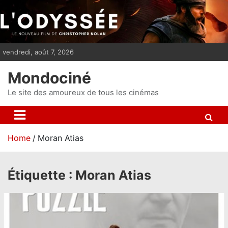
S
k
i
p
vendredi, août 7, 2026
t
o
Mondociné
c
o
Le site des amoureux de tous les cinémas
n
t
e
Home
Moran Atias
n
t
Étiquette :
Moran Atias