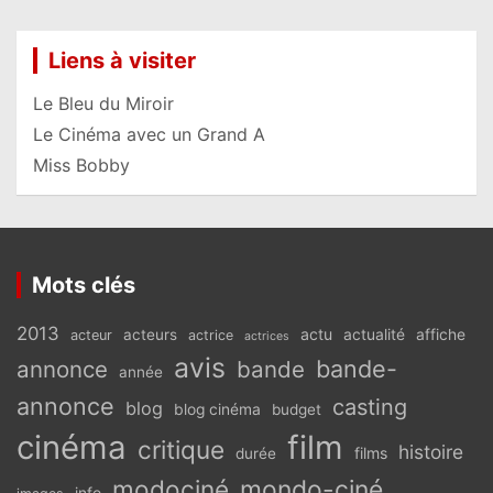
Liens à visiter
Le Bleu du Miroir
Le Cinéma avec un Grand A
Miss Bobby
Mots clés
2013
actu
acteurs
actualité
affiche
acteur
actrice
actrices
avis
bande-
annonce
bande
année
annonce
casting
blog
blog cinéma
budget
cinéma
film
critique
histoire
films
durée
modociné
mondo-ciné
info