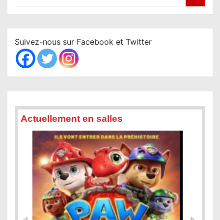
e
a
r
c
Suivez-nous sur Facebook et Twitter
h
Actuellement en salles