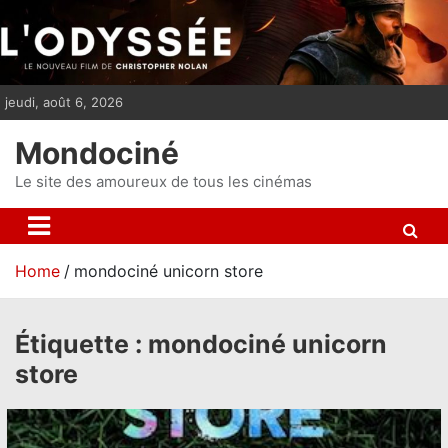
S
k
i
p
jeudi, août 6, 2026
t
o
Mondociné
c
o
Le site des amoureux de tous les cinémas
n
t
e
Home
mondociné unicorn store
n
t
Étiquette :
mondociné unicorn
store