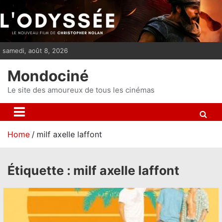
S
k
i
p
samedi, août 8, 2026
t
o
Mondociné
c
o
Le site des amoureux de tous les cinémas
n
t
e
Home
milf axelle laffont
n
t
Étiquette :
milf axelle laffont