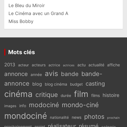
Le Bleu du Miroir
Le Cinéma avec un Grand A
Miss Bobby
Mots clés
2013
actu
acteurs
actualité
affiche
acteur
actrice
actrices
avis
bande-
annonce
bande
année
annonce
casting
blog
blog cinéma
budget
cinéma
film
critique
histoire
films
durée
modociné
mondo-ciné
info
images
mondociné
photos
news
nationalité
prochain
réalisateur
résumé
prochainement
projet
scénario