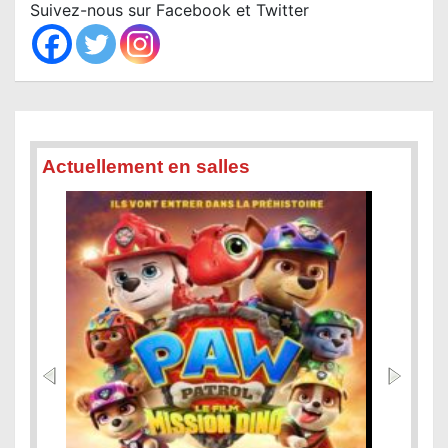
c
Suivez-nous sur Facebook et Twitter
h
Actuellement en salles