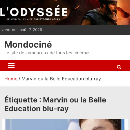
S
k
i
p
vendredi, août 7, 2026
t
o
Mondociné
c
o
Le site des amoureux de tous les cinémas
n
t
e
Home
Marvin ou la Belle Education blu-ray
n
t
Étiquette :
Marvin ou la Belle
Education blu-ray