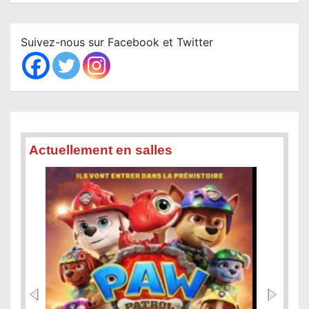
a
r
c
Suivez-nous sur Facebook et Twitter
h
Actuellement en salles