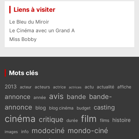
Liens à visiter
Le Bleu du Miroir
Le Cinéma avec un Grand A
Miss Bobby
Mots clés
2013
actu
acteurs
actualité
affiche
acteur
actrice
actrices
avis
bande-
annonce
bande
année
annonce
casting
blog
blog cinéma
budget
cinéma
film
critique
histoire
films
durée
modociné
mondo-ciné
info
images