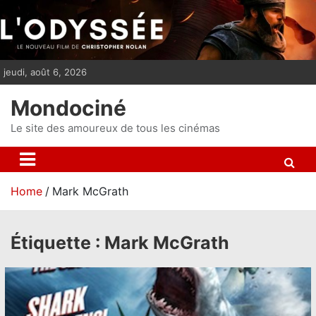
S
k
i
p
jeudi, août 6, 2026
t
o
Mondociné
c
o
Le site des amoureux de tous les cinémas
n
t
e
Home
Mark McGrath
n
t
Étiquette :
Mark McGrath