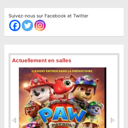
r
c
Suivez-nous sur Facebook et Twitter
h
Actuellement en salles