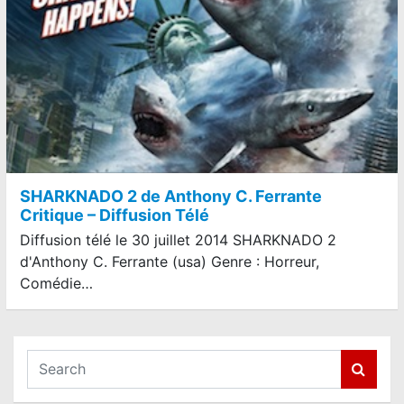
SHARKNADO 2 de Anthony C. Ferrante
Critique – Diffusion Télé
Diffusion télé le 30 juillet 2014 SHARKNADO 2
d'Anthony C. Ferrante (usa) Genre : Horreur,
Comédie…
S
e
a