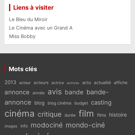
Liens à visiter
Le Bleu du Miroir
Le Cinéma avec un Grand A
Miss Bobby
Mots clés
2013
actu
acteurs
actualité
affiche
acteur
actrice
actrices
avis
bande-
annonce
bande
année
annonce
casting
blog
blog cinéma
budget
cinéma
film
critique
histoire
films
durée
modociné
mondo-ciné
info
images