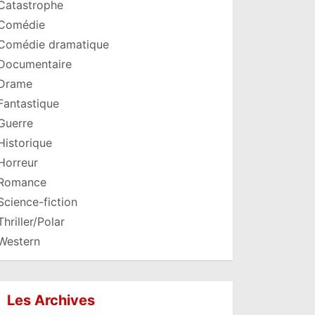
Catastrophe
Comédie
Comédie dramatique
Documentaire
Drame
Fantastique
Guerre
Historique
Horreur
Romance
Science-fiction
Thriller/Polar
Western
Les Archives