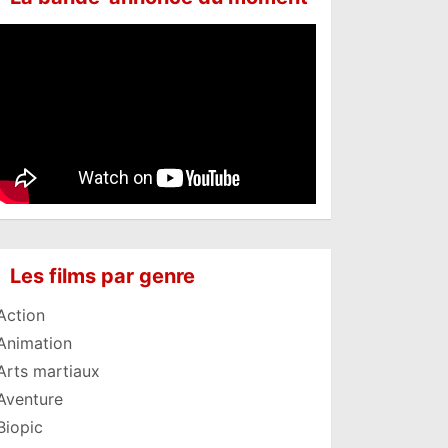
Les films par genre
Action
Animation
Arts martiaux
Aventure
Biopic