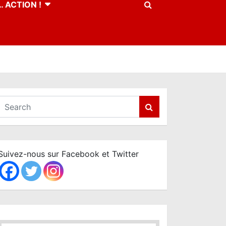
 ACTION !
S
e
a
r
c
Suivez-nous sur Facebook et Twitter
h