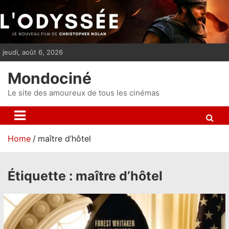
S
k
i
p
jeudi, août 6, 2026
t
o
Mondociné
c
o
Le site des amoureux de tous les cinémas
n
t
e
Home
maître d’hôtel
n
t
Étiquette :
maître d’hôtel