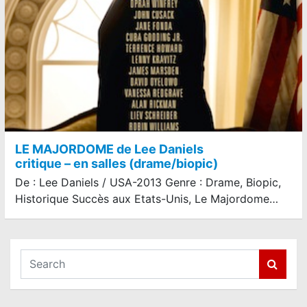
LE MAJORDOME de Lee Daniels
critique – en salles (drame/biopic)
De : Lee Daniels / USA-2013 Genre : Drame, Biopic,
Historique Succès aux Etats-Unis, Le Majordome…
S
e
a
r