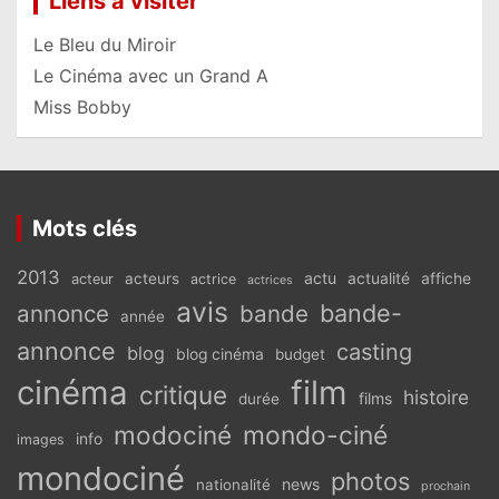
Liens à visiter
Le Bleu du Miroir
Le Cinéma avec un Grand A
Miss Bobby
Mots clés
2013
actu
acteurs
actualité
affiche
acteur
actrice
actrices
avis
bande-
annonce
bande
année
annonce
casting
blog
blog cinéma
budget
cinéma
film
critique
histoire
films
durée
modociné
mondo-ciné
info
images
mondociné
photos
news
nationalité
prochain