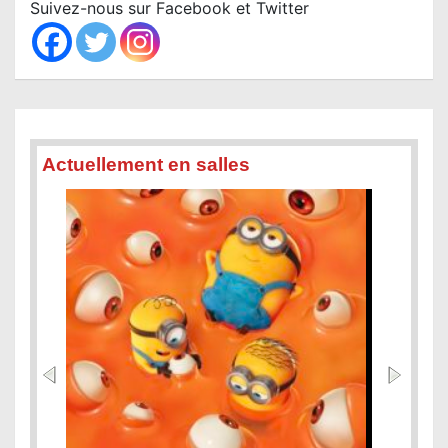
c
Suivez-nous sur Facebook et Twitter
h
Actuellement en salles