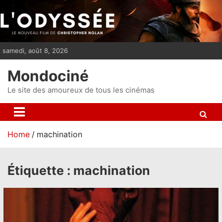
S
k
i
p
samedi, août 8, 2026
t
o
Mondociné
c
o
Le site des amoureux de tous les cinémas
n
t
e
Home
machination
n
t
Étiquette :
machination