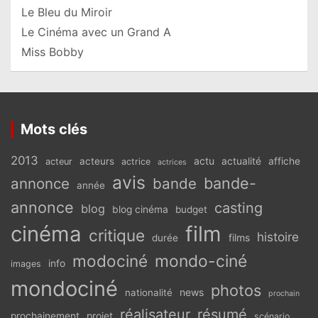
Le Bleu du Miroir
Le Cinéma avec un Grand A
Miss Bobby
Mots clés
2013
actu
acteurs
actualité
affiche
acteur
actrice
actrices
avis
bande-
annonce
bande
année
annonce
casting
blog
blog cinéma
budget
cinéma
film
critique
histoire
films
durée
modociné
mondo-ciné
info
images
mondociné
photos
news
nationalité
prochain
réalisateur
résumé
prochainement
projet
scénario