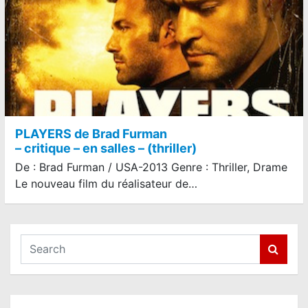
PLAYERS de Brad Furman
– critique – en salles – (thriller)
De : Brad Furman / USA-2013 Genre : Thriller, Drame
Le nouveau film du réalisateur de…
S
e
a
r