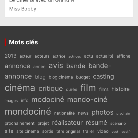
Le Cinéma avec un Grand A
Miss Bobby
Mots clés
2013
actu
acteurs
actualité
affiche
acteur
actrice
actrices
avis
bande-
annonce
bande
année
annonce
casting
blog
blog cinéma
budget
cinéma
film
critique
histoire
films
durée
modociné
mondo-ciné
info
images
mondociné
photos
news
nationalité
prochain
réalisateur
résumé
prochainement
projet
scénario
site
vidéo
site cinéma
sortie
titre original
trailer
vostfr
vost