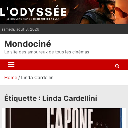
S
k
i
p
samedi, août 8, 2026
t
o
Mondociné
c
o
Le site des amoureux de tous les cinémas
n
t
e
Home
Linda Cardellini
n
t
Étiquette :
Linda Cardellini