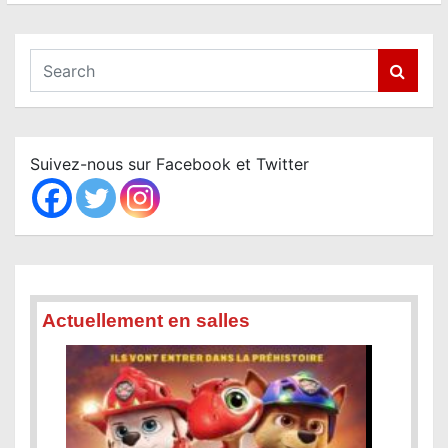
S
e
a
r
c
Suivez-nous sur Facebook et Twitter
h
Actuellement en salles