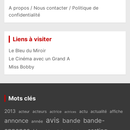
A propos / Nous contacter / Politique de
confidentialité
Liens à visiter
Le Bleu du Miroir
Le Cinéma avec un Grand A
Miss Bobby
Mots clés
2013
actu
acteurs
actualité
affiche
acteur
actrice
actrices
avis
bande-
annonce
bande
année