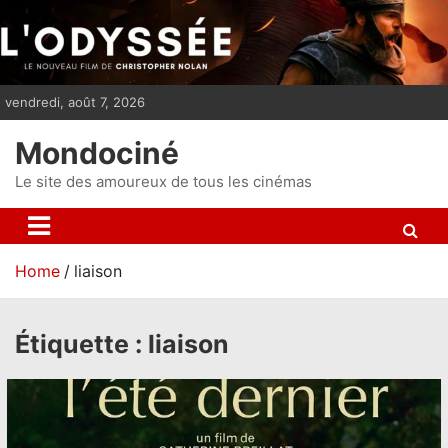
S
k
i
p
vendredi, août 7, 2026
t
o
Mondociné
c
o
Le site des amoureux de tous les cinémas
n
t
e
Home
liaison
n
t
Étiquette :
liaison