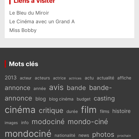
Liens à visiter
Le Bleu du Miroir
Le Cinéma avec un Grand A
Miss Bobby
Mots clés
2013
actu
acteurs
actualité
affiche
acteur
actrice
actrices
avis
bande-
annonce
bande
année
annonce
casting
blog
blog cinéma
budget
cinéma
film
critique
histoire
films
durée
modociné
mondo-ciné
info
images
mondociné
photos
news
nationalité
prochain