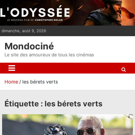
S
k
i
p
dimanche, août 9, 2026
t
o
Mondociné
c
o
Le site des amoureux de tous les cinémas
n
t
e
Home
les bérets verts
n
t
Étiquette :
les bérets verts