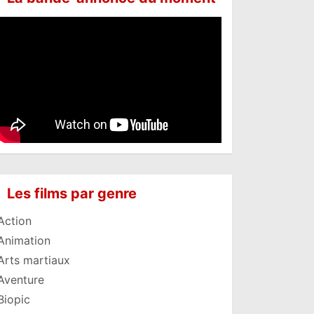
Les films par genre
Action
Animation
Arts martiaux
Aventure
Biopic