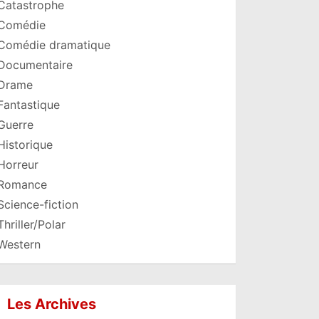
Catastrophe
Comédie
Comédie dramatique
Documentaire
Drame
Fantastique
Guerre
Historique
Horreur
Romance
Science-fiction
Thriller/Polar
Western
Les Archives