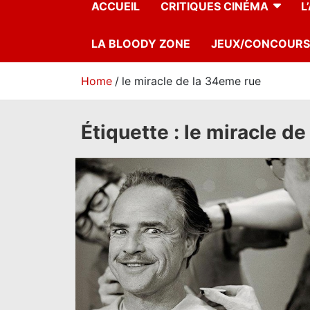
ACCUEIL
CRITIQUES CINÉMA
L
LA BLOODY ZONE
JEUX/CONCOURS
Home
le miracle de la 34eme rue
Étiquette :
le miracle de