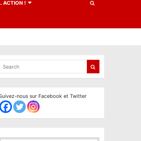
 ACTION !
S
e
a
r
c
Suivez-nous sur Facebook et Twitter
h