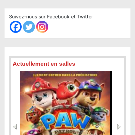
r
c
Suivez-nous sur Facebook et Twitter
h
Actuellement en salles