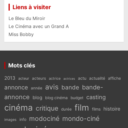
Liens à visiter
Le Bleu du Miroir
Le Cinéma avec un Grand A
Miss Bobby
Mots clés
2013
actu
acteurs
actualité
affiche
acteur
actrice
actrices
avis
bande-
annonce
bande
année
annonce
casting
blog
blog cinéma
budget
cinéma
film
critique
histoire
films
durée
modociné
mondo-ciné
info
images