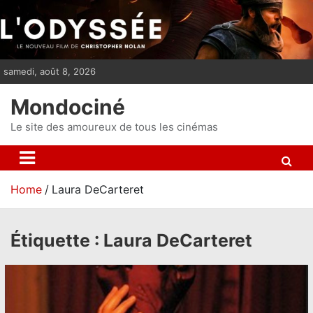
S
k
i
p
samedi, août 8, 2026
t
o
Mondociné
c
o
Le site des amoureux de tous les cinémas
n
t
e
Home
Laura DeCarteret
n
t
Étiquette :
Laura DeCarteret