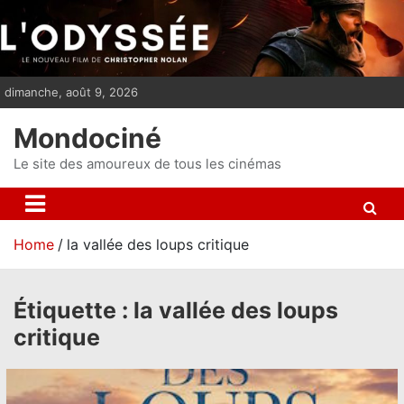
S
k
i
p
dimanche, août 9, 2026
t
o
Mondociné
c
o
Le site des amoureux de tous les cinémas
n
t
e
Home
la vallée des loups critique
n
t
Étiquette :
la vallée des loups
critique