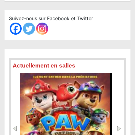
a
r
c
Suivez-nous sur Facebook et Twitter
h
Actuellement en salles