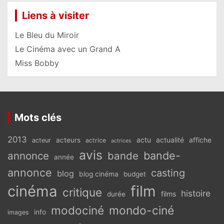
Liens à visiter
Le Bleu du Miroir
Le Cinéma avec un Grand A
Miss Bobby
Mots clés
2013
actu
acteurs
actualité
affiche
acteur
actrice
actrices
avis
bande-
annonce
bande
année
annonce
casting
blog
blog cinéma
budget
cinéma
film
critique
histoire
films
durée
modociné
mondo-ciné
info
images