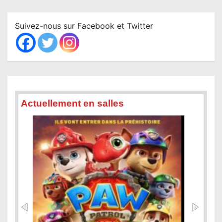
r
c
Suivez-nous sur Facebook et Twitter
h
Actuellement en salles