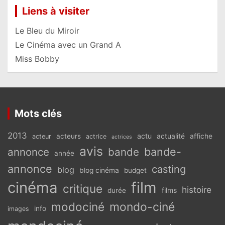
Liens à visiter
Le Bleu du Miroir
Le Cinéma avec un Grand A
Miss Bobby
Mots clés
2013
actu
acteurs
actualité
affiche
acteur
actrice
actrices
avis
bande-
annonce
bande
année
annonce
casting
blog
blog cinéma
budget
cinéma
film
critique
histoire
films
durée
modociné
mondo-ciné
info
images