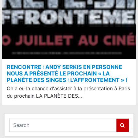
RENCONTRE : ANDY SERKIS EN PERSONNE
NOUS A PRÉSENTÉ LE PROCHAIN « LA
PLANÈTE DES SINGES : L’AFFRONTEMENT » !
On a eu la chance d'assister à la présentation à Paris
du prochain LA PLANÈTE DES…
S
e
a