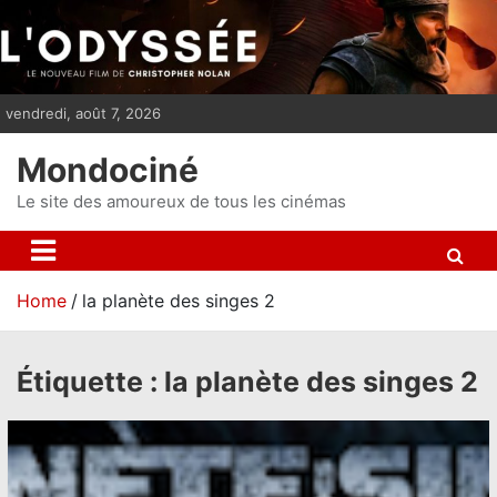
S
k
i
p
vendredi, août 7, 2026
t
o
Mondociné
c
o
Le site des amoureux de tous les cinémas
n
t
e
Home
la planète des singes 2
n
t
Étiquette :
la planète des singes 2