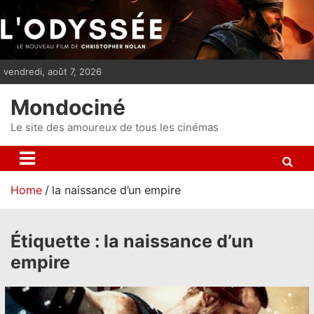
S
k
i
p
vendredi, août 7, 2026
t
o
Mondociné
c
o
Le site des amoureux de tous les cinémas
n
t
e
Home
la naissance d’un empire
n
t
Étiquette :
la naissance d’un
empire