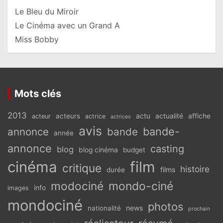
Le Bleu du Miroir
Le Cinéma avec un Grand A
Miss Bobby
Mots clés
2013
actu
acteurs
actualité
affiche
acteur
actrice
actrices
avis
bande-
annonce
bande
année
annonce
casting
blog
blog cinéma
budget
cinéma
film
critique
histoire
films
durée
modociné
mondo-ciné
info
images
mondociné
photos
news
nationalité
prochain