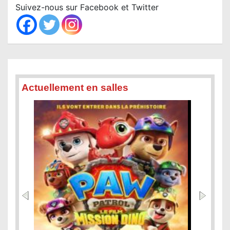
c
Suivez-nous sur Facebook et Twitter
h
Actuellement en salles