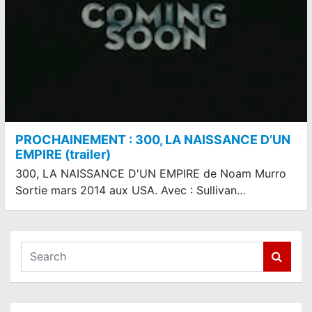
PROCHAINEMENT : 300, LA NAISSANCE D’UN
EMPIRE (trailer)
300, LA NAISSANCE D'UN EMPIRE de Noam Murro
Sortie mars 2014 aux USA. Avec : Sullivan…
S
e
a
r