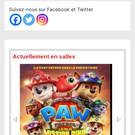
c
Suivez-nous sur Facebook et Twitter
h
Actuellement en salles