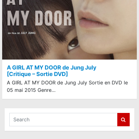
A GIRL AT MY DOOR de Jung July
[Critique – Sortie DVD]
A GIRL AT MY DOOR de Jung July Sortie en DVD le
05 mai 2015 Genre…
S
e
a
r