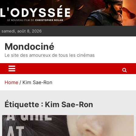
S
k
i
p
samedi, août 8, 2026
t
o
Mondociné
c
o
Le site des amoureux de tous les cinémas
n
t
e
Home
Kim Sae-Ron
n
t
Étiquette :
Kim Sae-Ron