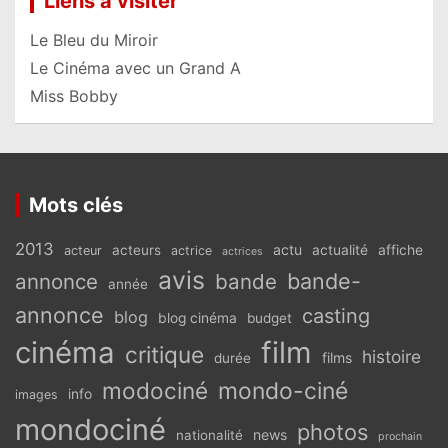
Liens à visiter
Le Bleu du Miroir
Le Cinéma avec un Grand A
Miss Bobby
Mots clés
2013
actu
acteurs
actualité
affiche
acteur
actrice
actrices
avis
bande-
annonce
bande
année
annonce
casting
blog
blog cinéma
budget
cinéma
film
critique
histoire
films
durée
modociné
mondo-ciné
info
images
mondociné
photos
news
nationalité
prochain