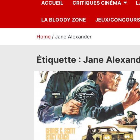
ACCUEIL
CRITIQUES CINÉMA
L
LA BLOODY ZONE
JEUX/CONCOURS
Home
Jane Alexander
Étiquette :
Jane Alexan