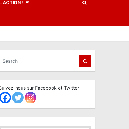
 ACTION !
S
e
a
r
c
Suivez-nous sur Facebook et Twitter
h