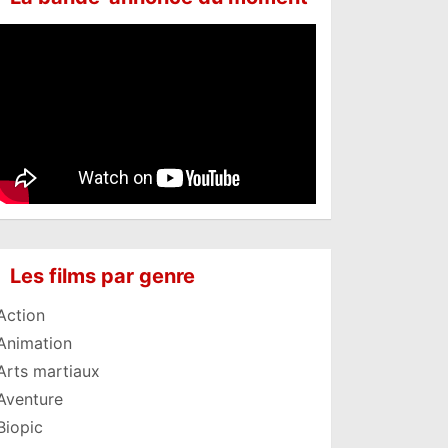
Les films par genre
Action
Animation
Arts martiaux
Aventure
Biopic