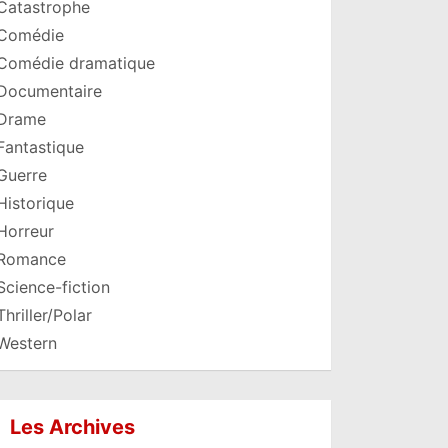
Catastrophe
Comédie
Comédie dramatique
Documentaire
Drame
Fantastique
Guerre
Historique
Horreur
Romance
Science-fiction
Thriller/Polar
Western
Les Archives