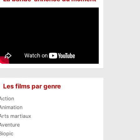
Les films par genre
Action
Animation
Arts martiaux
Aventure
Biopic