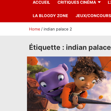
ACCUEIL
CRITIQUES CINÉMA
L
LA BLOODY ZONE
JEUX/CONCOURS
Home
indian palace 2
Étiquette :
indian palace