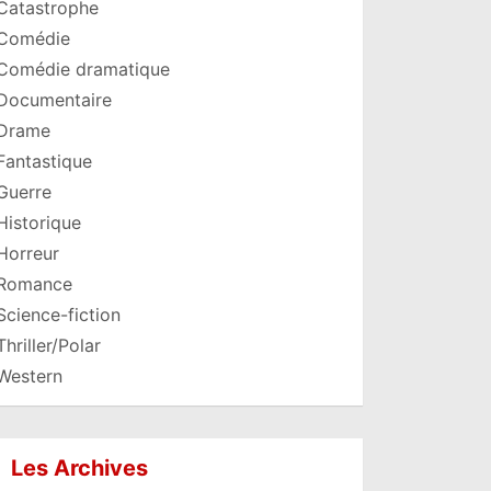
Catastrophe
Comédie
Comédie dramatique
Documentaire
Drame
Fantastique
Guerre
Historique
Horreur
Romance
Science-fiction
Thriller/Polar
Western
Les Archives