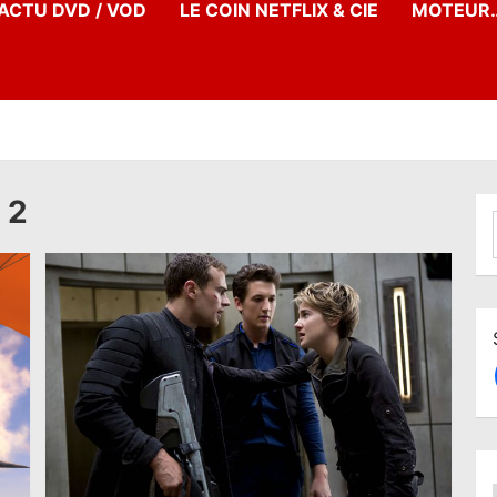
’ACTU DVD / VOD
LE COIN NETFLIX & CIE
MOTEUR…
 2