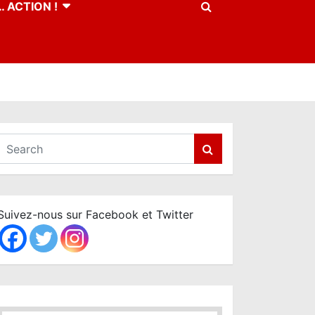
 ACTION !
S
e
a
r
c
Suivez-nous sur Facebook et Twitter
h